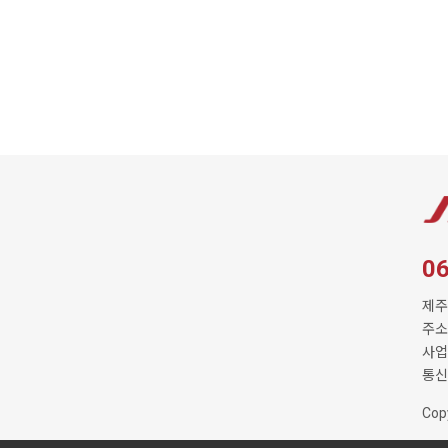
0
제주
주소
사업자
통신
Cop